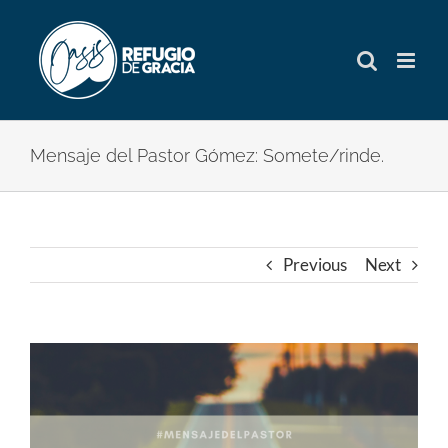
Skip
to
content
Mensaje del Pastor Gómez: Somete/rinde.
Previous
Next
View
Larger
Image