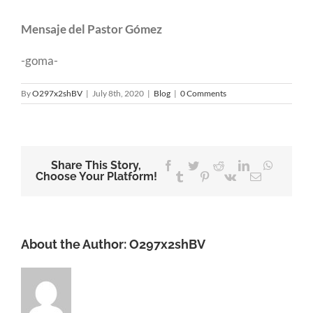
Mensaje del Pastor Gómez
-goma-
By
O297x2shBV
|
July 8th, 2020
|
Blog
|
0 Comments
Share This Story,
Facebook
Twitter
Reddit
LinkedIn
WhatsA
Choose Your Platform!
Tumblr
Pinterest
Vk
Email
About the Author:
O297x2shBV