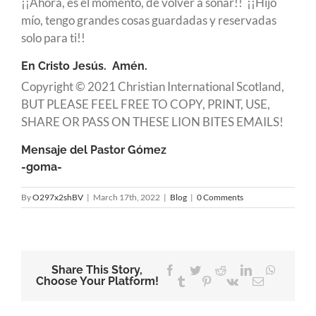
¡¡Ahora, es el momento, de volver a soñar!! ¡¡Hijo
mío, tengo grandes cosas guardadas y reservadas
solo para ti!!
En Cristo Jesús. Amén.
Copyright © 2021 Christian International Scotland,
BUT PLEASE FEEL FREE TO COPY, PRINT, USE,
SHARE OR PASS ON THESE LION BITES EMAILS!
Mensaje del Pastor Gómez
-goma-
By
O297x2shBV
|
March 17th, 2022
|
Blog
|
0 Comments
Share This Story,
Facebook
Twitter
Reddit
LinkedIn
WhatsA
Choose Your Platform!
Tumblr
Pinterest
Vk
Email