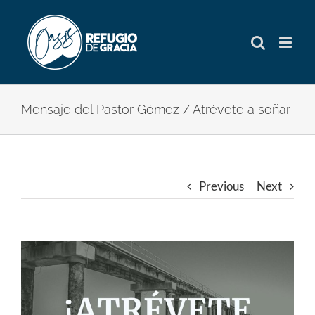
Skip
to
content
Mensaje del Pastor Gómez / Atrévete a soñar.
Previous
Next
View
Larger
Image