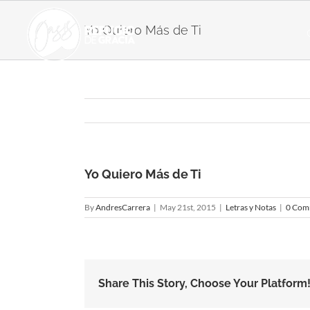
Skip
to
Yo Quiero Más de Ti
content
Yo Quiero Más de Ti
By
AndresCarrera
|
May 21st, 2015
|
Letras y Notas
|
0 Com
Share This Story, Choose Your Platform