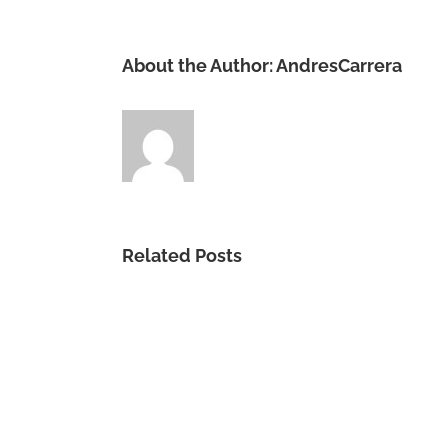
About the Author:
AndresCarrera
Related Posts
Gracia
Sublime
Es