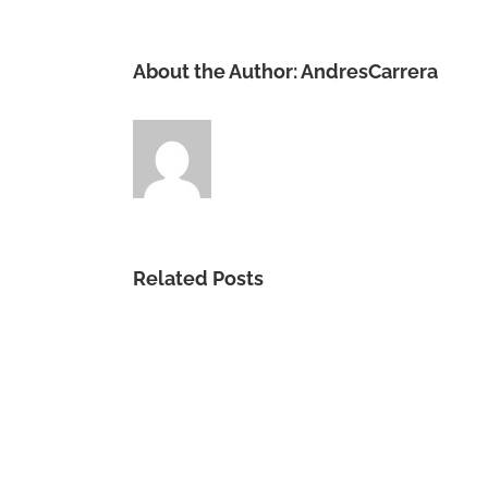
About the Author:
AndresCarrera
Related Posts
Gracia
Sublime
Es