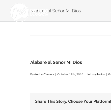
Skip
to
Alabare al Señor Mi Dios
content
Alabare al Señor Mi Dios
By
AndresCarrera
|
October 19th, 2016
|
Letras y Notas
|
0
Share This Story, Choose Your Platform