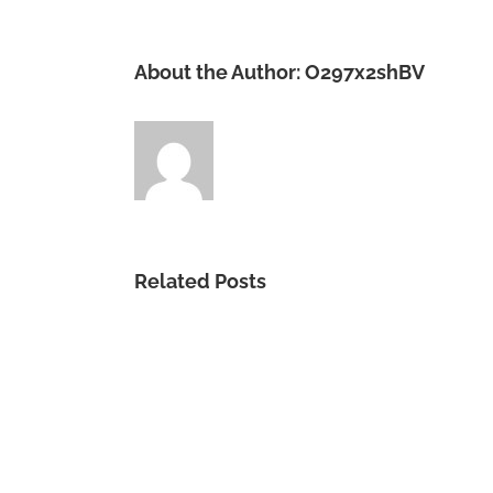
About the Author:
O297x2shBV
Related Posts
Un
buen
inicio.