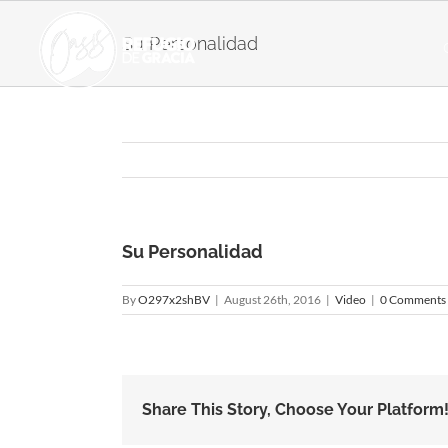
Skip
to
Su Personalidad
content
Su Personalidad
By
O297x2shBV
|
August 26th, 2016
|
Video
|
0 Comments
Share This Story, Choose Your Platform