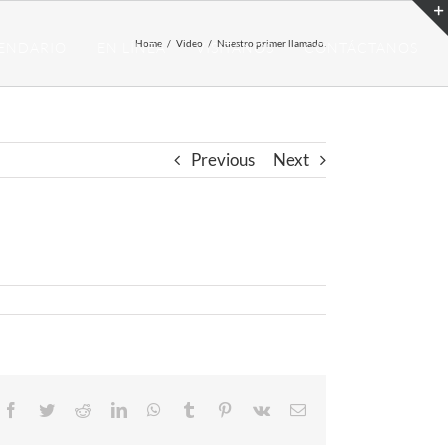
Home
/
Video
/
Nuestro primer llamado.
ENDARIO
EN LÍNEA
VISITANOS
CONTÁCTANOS
Previous
Next
Facebook
Twitter
Reddit
LinkedIn
WhatsApp
Tumblr
Pinterest
Vk
Email