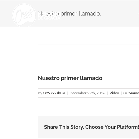
Skip
to
Nuestro primer llamado.
content
Nuestro primer llamado.
By
O297x2shBV
|
December 29th, 2016
|
Video
|
0 Comme
Share This Story, Choose Your Platform