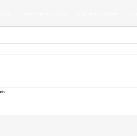
OASIS
ÁREAS DE SERVICIOS
COLABORADORES
CAL
nts
!