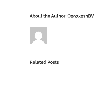
About the Author:
O297x2shBV
Related Posts
Un
buen
inicio.