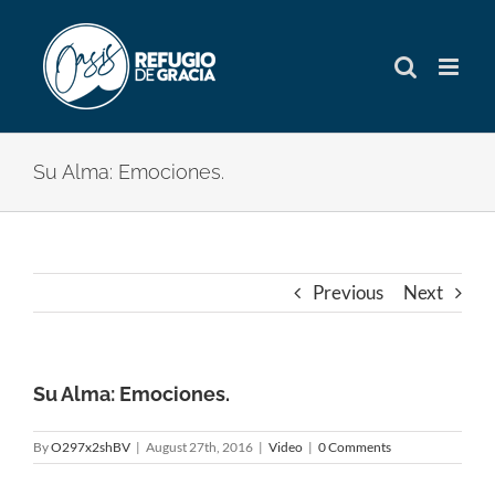
Skip
to
content
Su Alma: Emociones.
Previous
Next
Su Alma: Emociones.
By
O297x2shBV
|
August 27th, 2016
|
Video
|
0 Comments