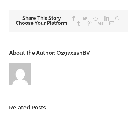
Share This Story,
Facebook
Twitter
Reddit
LinkedIn
WhatsA
Choose Your Platform!
Tumblr
Pinterest
Vk
Email
About the Author:
O297x2shBV
Related Posts