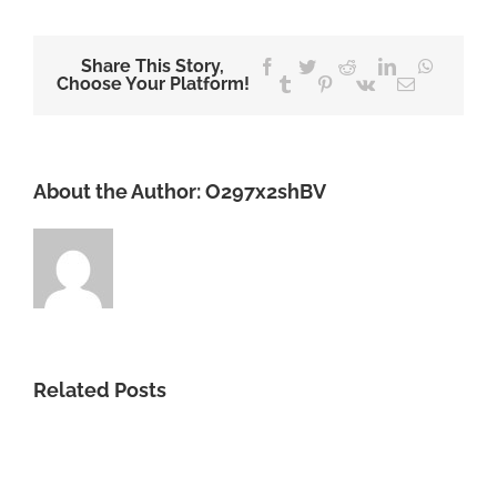
Share This Story,
Facebook
Twitter
Reddit
LinkedIn
WhatsA
Choose Your Platform!
Tumblr
Pinterest
Vk
Email
About the Author:
O297x2shBV
Related Posts