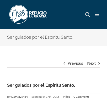
Skip
to
content
Ser guiados por el Espíritu Santo.
Previous
Next
Ser guiados por el Espíritu Santo.
By
O297x2shBV
|
September 27th, 2016
|
Video
|
0 Comments