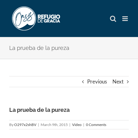
Skip
to
content
La prueba de la pureza
Previous
Next
La prueba de la pureza
By
O297x2shBV
|
March 9th, 2015
|
Video
|
0 Comments