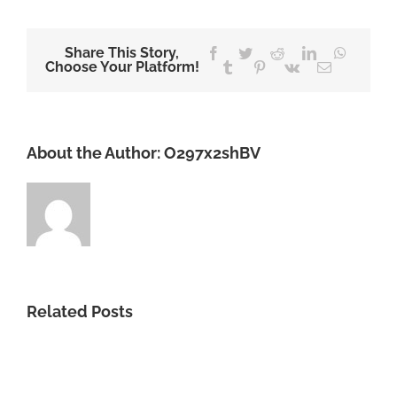
Share This Story,
Facebook
Twitter
Reddit
LinkedIn
WhatsA
Choose Your Platform!
Tumblr
Pinterest
Vk
Email
About the Author:
O297x2shBV
Related Posts