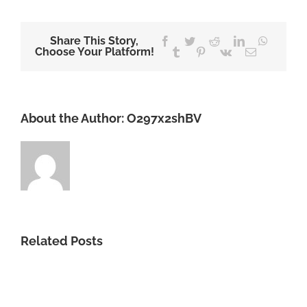
Share This Story,
Facebook
Twitter
Reddit
LinkedIn
WhatsA
Choose Your Platform!
Tumblr
Pinterest
Vk
Email
About the Author:
O297x2shBV
Related Posts