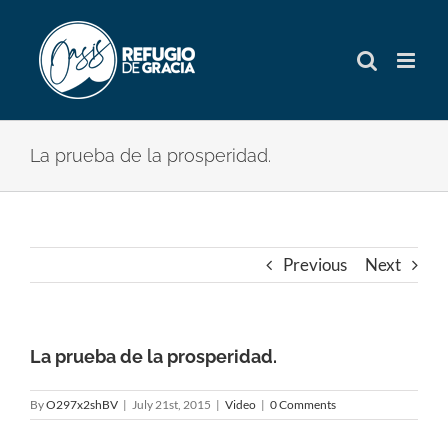
Skip
to
content
La prueba de la prosperidad.
Previous
Next
La prueba de la prosperidad.
By
O297x2shBV
|
July 21st, 2015
|
Video
|
0 Comments