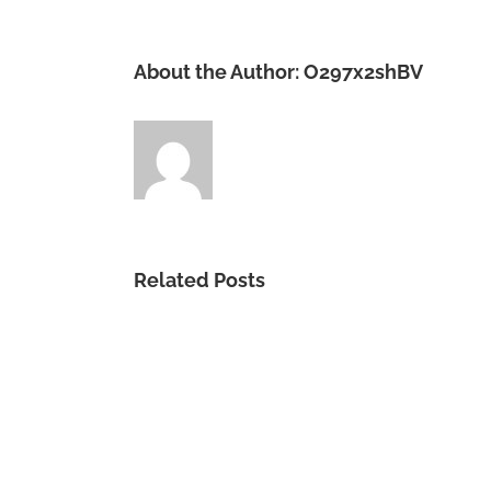
About the Author:
O297x2shBV
Related Posts
Un
buen
inicio.