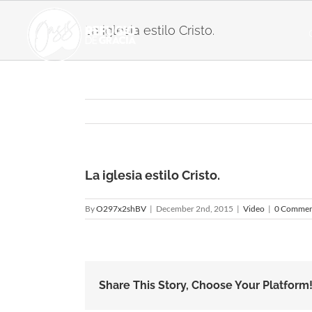
Skip
to
La iglesia estilo Cristo.
content
La iglesia estilo Cristo.
By
O297x2shBV
|
December 2nd, 2015
|
Video
|
0 Commen
Share This Story, Choose Your Platform