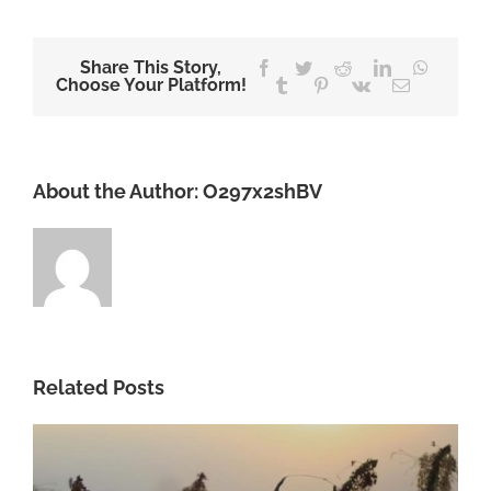
Share This Story,
Facebook
Twitter
Reddit
LinkedIn
WhatsA
Choose Your Platform!
Tumblr
Pinterest
Vk
Email
About the Author:
O297x2shBV
Related Posts