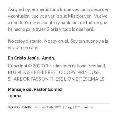
Así que hoy, en medio todo lo que ves como desorden
y confusión, vuelve a ver lo que Mis ojos ven. Vuelve
a donde Yo me encuentro y hablemos de todo lo que
he hecho para traer Gloria y todo lo que haré.
No estoy distante. No soy cruel. Soy tan bueno y a la
vez tan cercano.
En Cristo Jesús. Amén.
Copyright © 2020 Christian International Scotland,
BUT PLEASE FEEL FREE TO COPY, PRINT, USE,
SHARE OR PASS ON THESE LION BITES EMAILS!
Mensaje del Pastor Gómez
-goma-
By
O297x2shBV
|
January 15th, 2021
|
Blog
|
0 Comments