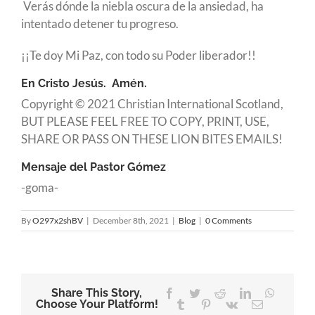
Verás dónde la niebla oscura de la ansiedad, ha
intentado detener tu progreso.
¡¡Te doy Mi Paz, con todo su Poder liberador!!
En Cristo Jesús. Amén.
Copyright © 2021 Christian International Scotland,
BUT PLEASE FEEL FREE TO COPY, PRINT, USE,
SHARE OR PASS ON THESE LION BITES EMAILS!
Mensaje del Pastor Gómez
-goma-
By
O297x2shBV
|
December 8th, 2021
|
Blog
|
0 Comments
Share This Story,
Facebook
Twitter
Reddit
LinkedIn
WhatsA
Choose Your Platform!
Tumblr
Pinterest
Vk
Email