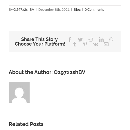
By
O297x2shBV
|
December 8th, 2021
|
Blog
|
0 Comments
Share This Story,
Facebook
Twitter
Reddit
LinkedIn
WhatsA
Choose Your Platform!
Tumblr
Pinterest
Vk
Email
About the Author:
O297x2shBV
Related Posts