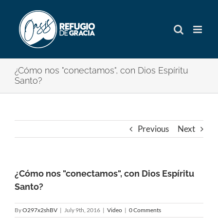
Skip
to
content
¿Cómo nos "conectamos", con Dios Espíritu
Santo?
Previous
Next
¿Cómo nos "conectamos", con Dios Espíritu
Santo?
By
O297x2shBV
|
July 9th, 2016
|
Video
|
0 Comments