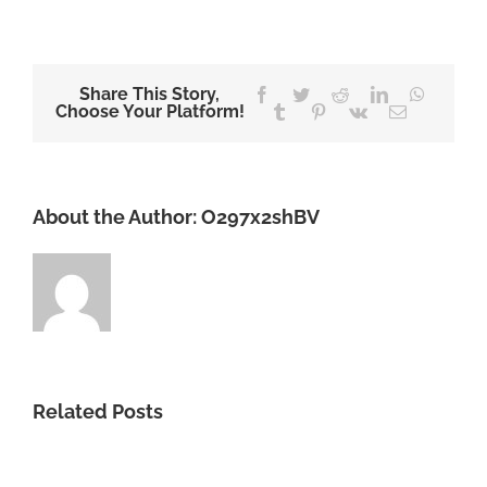
Share This Story,
Facebook
Twitter
Reddit
LinkedIn
WhatsA
Choose Your Platform!
Tumblr
Pinterest
Vk
Email
About the Author:
O297x2shBV
Related Posts