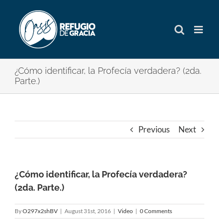
Skip
to
content
¿Cómo identificar, la Profecía verdadera? (2da.
Parte.)
Previous
Next
¿Cómo identificar, la Profecía verdadera?
(2da. Parte.)
By
O297x2shBV
|
August 31st, 2016
|
Video
|
0 Comments