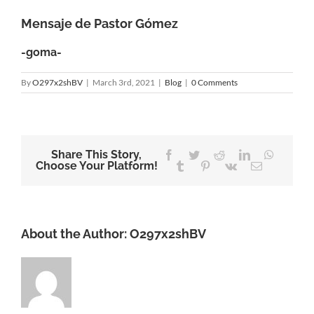
Mensaje de Pastor Gómez
-goma-
By
O297x2shBV
|
March 3rd, 2021
|
Blog
|
0 Comments
Share This Story,
Facebook
Twitter
Reddit
LinkedIn
WhatsA
Choose Your Platform!
Tumblr
Pinterest
Vk
Email
About the Author:
O297x2shBV