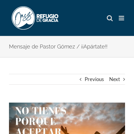
Skip
to
content
Mensaje de Pastor Gómez / ¡¡Apártate!!
Previous
Next
View
Larger
Image