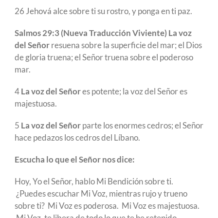
26 Jehová alce sobre ti su rostro, y ponga en ti paz.
Salmos 29:3 (Nueva Traducción Viviente) La voz
del Señor
resuena sobre la superficie del mar; el Dios
de gloria truena; el Señor truena sobre el poderoso
mar.
4
La voz del Señor
es potente; la voz del Señor es
majestuosa.
5
La voz del Señor
parte los enormes cedros; el Señor
hace pedazos los cedros del Líbano.
Escucha lo que el Señor nos dice:
Hoy, Yo el Señor, hablo Mi Bendición sobre ti.
¿Puedes escuchar Mi Voz, mientras rujo y trueno
sobre ti? Mi Voz es poderosa. Mi Voz es majestuosa.
Mi Voz, te libera de todo lo que te he retenido.