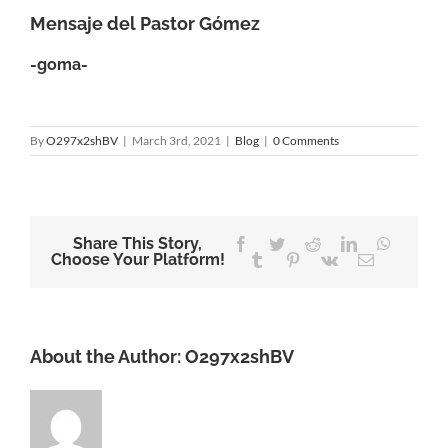
Mensaje del Pastor Gómez
-goma-
By
O297x2shBV
|
March 3rd, 2021
|
Blog
|
0 Comments
Share This Story,
Facebook
Twitter
Reddit
LinkedIn
WhatsA
Choose Your Platform!
Tumblr
Pinterest
Vk
Email
About the Author:
O297x2shBV