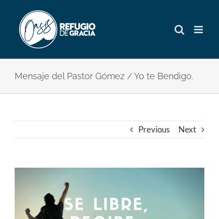
Skip
to
content
Mensaje del Pastor Gómez / Yo te Bendigo.
Previous
Next
View
Larger
Image