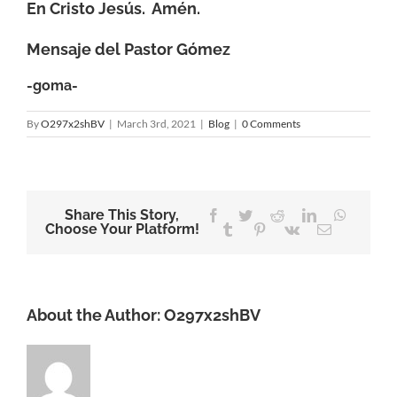
En Cristo Jesús. Amén.
Mensaje del Pastor Gómez
-goma-
By
O297x2shBV
|
March 3rd, 2021
|
Blog
|
0 Comments
Share This Story,
Facebook
Twitter
Reddit
LinkedIn
WhatsA
Choose Your Platform!
Tumblr
Pinterest
Vk
Email
About the Author:
O297x2shBV