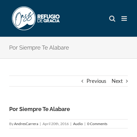
Skip
to
content
Por Siempre Te Alabare
Previous
Next
Por Siempre Te Alabare
By
AndresCarrera
|
April 20th, 2016
|
Audio
|
0 Comments