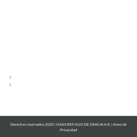
Tu
Estás
Aquí
Dios
es
Amor
Derechos reservados 2020 | OASIS REFUGIO DE GRACIA A.R. |
Aviso de
Privacidad