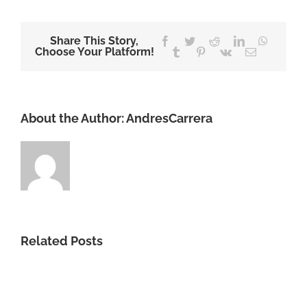
Share This Story,
Facebook
Twitter
Reddit
LinkedIn
WhatsA
Choose Your Platform!
Tumblr
Pinterest
Vk
Email
About the Author:
AndresCarrera
Related Posts