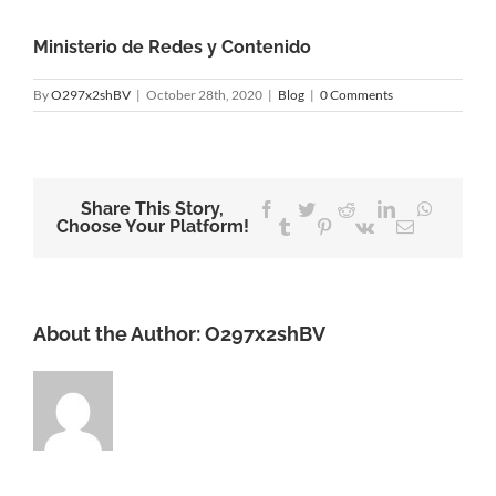
Ministerio de Redes y Contenido
By
O297x2shBV
|
October 28th, 2020
|
Blog
|
0 Comments
Share This Story,
Facebook
Twitter
Reddit
LinkedIn
WhatsA
Choose Your Platform!
Tumblr
Pinterest
Vk
Email
About the Author:
O297x2shBV