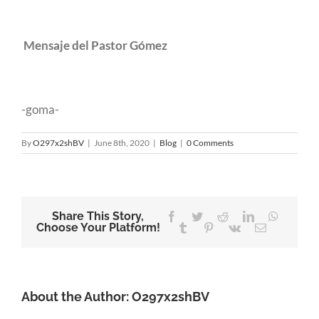
Mensaje del Pastor Gómez
-goma-
By
O297x2shBV
|
June 8th, 2020
|
Blog
|
0 Comments
Share This Story,
Facebook
Twitter
Reddit
LinkedIn
WhatsA
Choose Your Platform!
Tumblr
Pinterest
Vk
Email
About the Author:
O297x2shBV