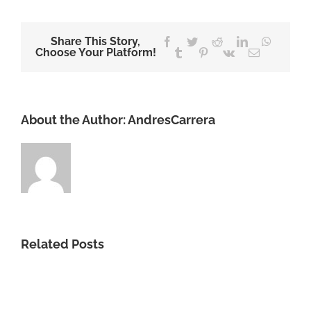
Share This Story,
Facebook
Twitter
Reddit
LinkedIn
WhatsA
Choose Your Platform!
Tumblr
Pinterest
Vk
Email
About the Author:
AndresCarrera
Related Posts