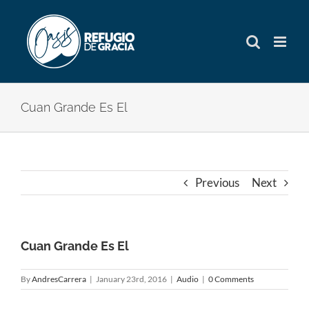
Skip
to
content
Cuan Grande Es El
Previous
Next
Cuan Grande Es El
By
AndresCarrera
|
January 23rd, 2016
|
Audio
|
0 Comments