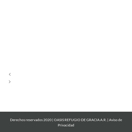
Tu
Estás
Aquí
Dios
es
Amor
Derechos reservados 2020 | OASIS REFUGIO DE GRACIA A.R. |
Aviso de
Privacidad