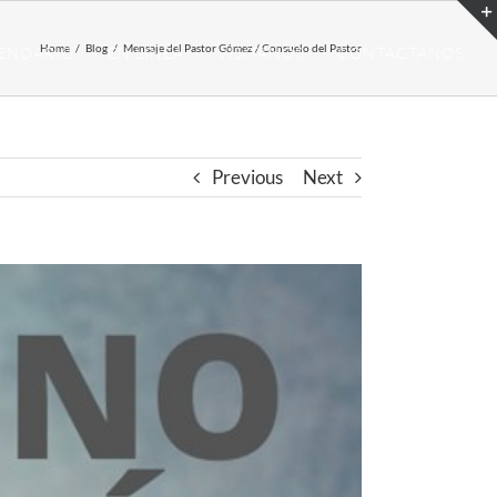
Home
/
Blog
/
Mensaje del Pastor Gómez / Consuelo del Pastor
ENDARIO
EN LÍNEA
VISITANOS
CONTÁCTANOS
Previous
Next