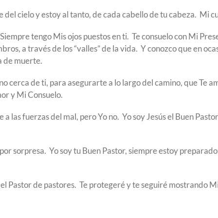
del cielo y estoy al tanto, de cada cabello de tu cabeza. Mi cu
Siempre tengo Mis ojos puestos en ti. Te consuelo con Mi Pre
ombros, a través de los “valles” de la vida. Y conozco que en o
ra de muerte.
o cerca de ti, para asegurarte a lo largo del camino, que Te a
or y Mi Consuelo.
 a las fuerzas del mal, pero Yo no. Yo soy Jesús el Buen Pastor
 por sorpresa. Yo soy tu Buen Pastor, siempre estoy prepara
y el Pastor de pastores. Te protegeré y te seguiré mostrando M