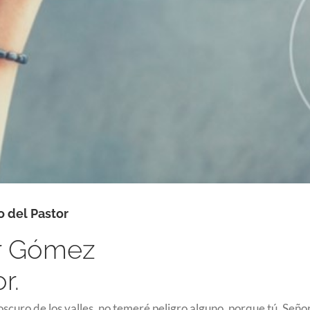
 del Pastor
or Gómez
r.
curo de los valles, no temeré peligro alguno, porque tú, Señor