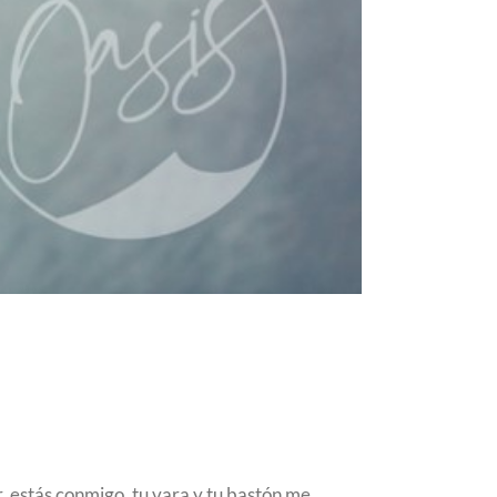
, estás conmigo, tu vara y tu bastón me