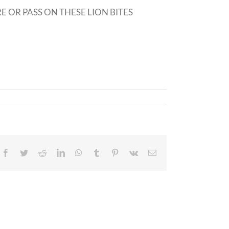
HARE OR PASS ON THESE LION BITES
Facebook
Twitter
Reddit
LinkedIn
WhatsApp
Tumblr
Pinterest
Vk
Email