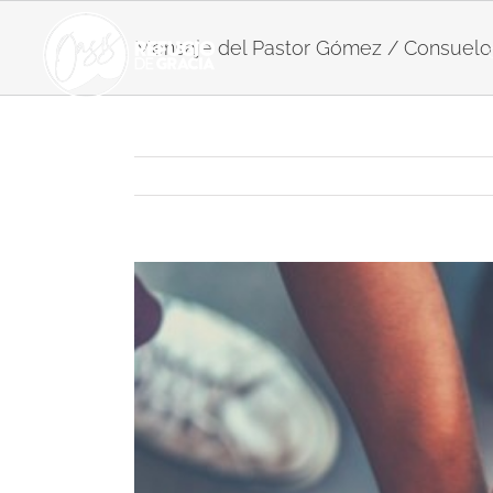
Skip
to
Mensaje del Pastor Gómez / Consuelo 
content
View
Larger
Image