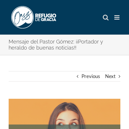
Skip
to
content
Mensaje del Pastor Gómez: ¡¡Portador y
heraldo de buenas noticias!!
Previous
Next
View
Larger
Image