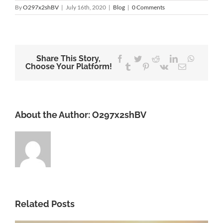
By
O297x2shBV
|
July 16th, 2020
|
Blog
|
0 Comments
Share This Story,
Facebook
Twitter
Reddit
LinkedIn
WhatsA
Choose Your Platform!
Tumblr
Pinterest
Vk
Email
About the Author:
O297x2shBV
Related Posts