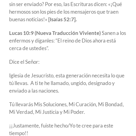
sin ser enviado? Por eso, las Escrituras dicen: «¡Qué
hermosos son los pies de los mensajeros que traen
buenas noticias!»
[Isaías 52:7].
Lucas 10:9 (Nueva Traducción Viviente)
Sanen a los
enfermos y díganles: “El reino de Dios ahora está
cerca de ustedes”.
Dice el Señor:
Iglesia de Jesucristo, esta generación necesita lo que
tú llevas. A ti te he llamado, ungido, designado y
enviado a las naciones.
Tú llevarás Mis Soluciones, Mi Curación, Mi Bondad,
Mi Verdad, Mi Justicia y Mi Poder.
¡¡Justamente, fuiste hecho/Yo te cree para este
tiempo!!