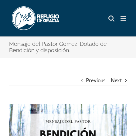
Skip
to
content
Mensaje del Pastor Gómez: Dotado de
Bendición y disposición.
Previous
Next
View
Larger
Image