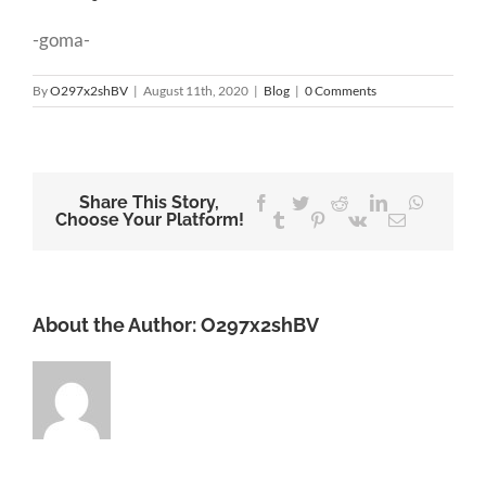
-goma-
By
O297x2shBV
|
August 11th, 2020
|
Blog
|
0 Comments
Share This Story,
Facebook
Twitter
Reddit
LinkedIn
WhatsA
Choose Your Platform!
Tumblr
Pinterest
Vk
Email
About the Author:
O297x2shBV