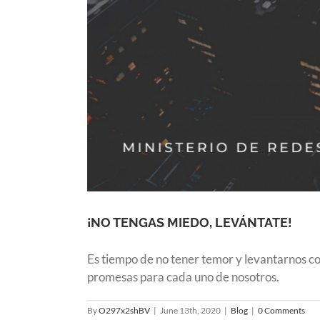
¡NO TENGAS MIEDO, LEVÁNTATE!
Es tiempo de no tener temor y levantarnos co
promesas para cada uno de nosotros.
By
O297x2shBV
|
June 13th, 2020
|
Blog
|
0 Comments