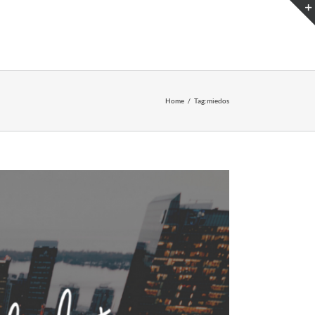
ENDARIO
EN LÍNEA
VISITANOS
CONTÁCTANOS
Home
/
Tag:
miedos