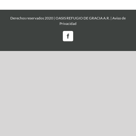
Derechos reservados 2020 | OASIS REFUGIO DE GRACIA A.R. |
Aviso de
Privacidad
Facebook